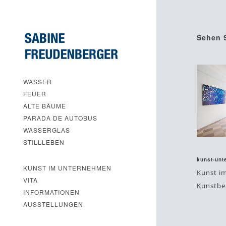
Sehen S
WASSER
FEUER
ALTE BÄUME
PARADA DE AUTOBUS
WASSERGLAS
STILLLEBEN
April 6,
kunst-unt
KUNST IM UNTERNEHMEN
Kunst i
VITA
Kunstbe
INFORMATIONEN
AUSSTELLUNGEN
#contem
#kunst