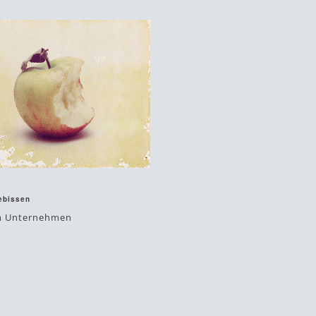
3, 2018
ebissen
m Unternehmen
nst
#unternehmen