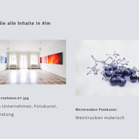
ie alle Inhalte in #im
 2018
ernehmen-07.jpg
Januar 23, 2018
m Unternehmen, Fotokunst,
Weintrauben Fotokunst
ratung
Weintrauben malerisch
porary
#fotokunst
#im
#im
#kunst
#unternehmen
#limitiert
#unternehmen