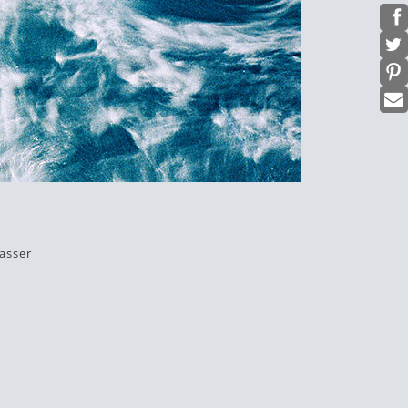
asser
t
#urlaub
#wasser
#wellen