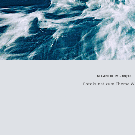
August 27, 2015
ATLANTIK IV - 09|16
Fotokunst zum Thema W
#aufgewühlt
#dunkelblau
#fotokunst
#signier