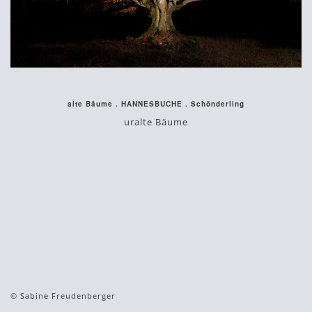
Januar 10, 2018
alte Bäume . HANNESBUCHE . Schönderling
uralte Bäume
#alte
#buchen
#fotokunst
#kaufen
#nachts
#uralte
© Sabine Freudenberger