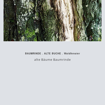
Februar 9, 2018
BAUMRINDE . ALTE BUCHE . Waldfenster
alte Bäume Baumrinde
#alte
#bäume
#baumrinde
#fotokunst
#natur
#rinde
#umwelt