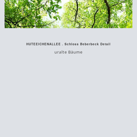
Februar 9, 2018
HUTEEICHENALLEE . Schloss Beberbeck Detail
uralte Bäume
#alte
#bäume
#baumstamm
#blätter
#eichen
#fotokunst
#kaufen
#limitierte auflage
#natur
#rinde
#stamm
#umwelt
#wald
#zweige