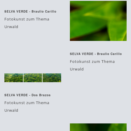
August 27, 2015
SELVA VERDE - Braulio Carillo
Fotokunst zum Thema
Urwald
#bäume
#blätter
#fine art
#fluss
#fotokunst
#grün
August 27, 2015
#limitiert
#natur
#urwald
SELVA VERDE - Braulio Carillo
#wasser
Fotokunst zum Thema
Urwald
#blätter
#fine art
August 27, 2015
#fotokunst
#grün
#limitiert
#natur
SELVA VERDE - Dos Brazos
Fotokunst zum Thema
#schwarz
#unschärfe
Urwald
#urwald
#bäume
#baumkronen
#blätter
#fine art