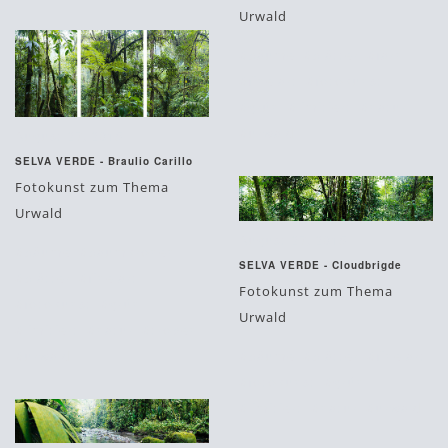
Urwald
#bäume
#blätter
#farn
#fine art
#fotokunst
#grün
#limitiert
#natur
#urwald
August 27, 2015
SELVA VERDE - Braulio Carillo
Fotokunst zum Thema
Urwald
August 27, 2015
#bäume
#baumkronen
SELVA VERDE - Cloudbrigde
#blätter
#fine art
Fotokunst zum Thema
#fotokunst
#grün
Urwald
#limitiert
#natur
#tropen
#bäume
#blätter
#fine art
#urwald
#fotokunst
#grün
#limitiert
#natur
#urwald