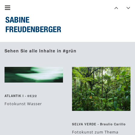
Sehen Sie alle Inhalte in #grün
Dezember 15, 2015
ATLANTIK I - 05|22
Fotokunst Wasser
#atlantik
#fotokunst
August 27, 2015
#grün
#meer
#nürnberg
SELVA VERDE - Braulio Carillo
#signiert
#wasser
Fotokunst zum Thema