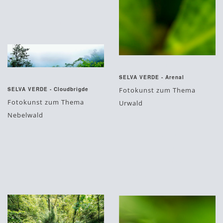
#fotokunst
#grün
#limitiert
#natur
#urwald
August 27, 2015
August 27, 2015
SELVA VERDE - Arenal
Fotokunst zum Thema
SELVA VERDE - Cloudbrigde
Fotokunst zum Thema
Urwald
Nebelwald
#blätter
#fine art
#bäume
#fine art
#fotokunst
#grün
#fotokunst
#grün
#limitiert
#natur
#limitiert
#natur
#nebel
#schwarz
#unschärfe
#urwald
#urwald