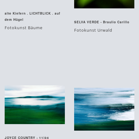
August 27, 2015
alte Kiefern . LICHTBLICK . auf
August 27, 2015
dem Hügel
SELVA VERDE - Braulio Carillo
Fotokunst Bäume
Fotokunst Urwald
#bäume
#contemporary
#blätter
#fine art
#fotokunst
#grün
#kunst
#fotokunst
#grün
im unternehmen
#limitiert
#limitiert
#natur
#meeting
#natur
#schwarz
#unschärfe
#nürnberg
#schwarz
#urwald
August 27, 2015
August 27, 2015
JOYCE COUNTRY - 11|04