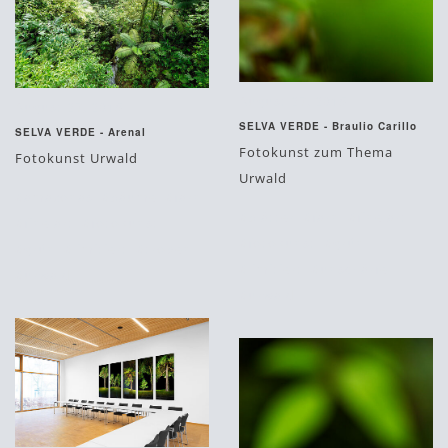
August 27, 2015
August 27, 2015
SELVA VERDE - Braulio Carillo
SELVA VERDE - Arenal
Fotokunst zum Thema
Fotokunst Urwald
Urwald
#amazonas
#bäume
#farn
#blätter
#farn
#fine art
#fine art
#fotokunst
#fotokunst
#grün
#grün
#limitiert
#tropen
#limitiert
#unschärfe
#urwald
#urwald