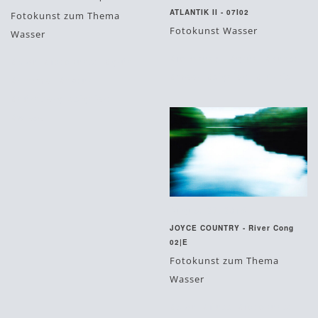
ATLANTIK II - 07I02
Fotokunst zum Thema
Fotokunst Wasser
Wasser
#fotokunst
#grün
#kunst
#blau
#fotokunst
#grün
#meer
#signiert
#türkis
#himmel
#natur
#nürnberg
#signiert
#wiese
August 27, 2015
JOYCE COUNTRY - River Cong
02|E
Fotokunst zum Thema
Wasser
#blau
#fluss
#fotokunst