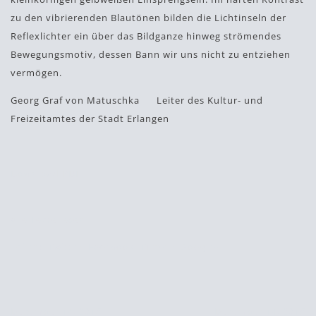
zu den vibrierenden Blautönen bilden die Lichtinseln der
Reflexlichter ein über das Bildganze hinweg strömendes
Bewegungsmotiv, dessen Bann wir uns nicht zu entziehen
vermögen.
Georg Graf von Matuschka Leiter des Kultur- und
Freizeitamtes der Stadt Erlangen
Download PDF
alle Texte lesen
Teilen:
Twitter
Facebook
Tumblr
Google+
Dezember 14, 2015
Dezember 14, 2015