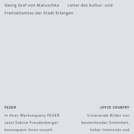
Georg Graf von Matuschka Leiter des Kultur- und
Freitzeitamtes der Stadt Erlangen
Download PDF
alle Texte lesen
Teilen:
Twitter
Facebook
Tumblr
Google+
Dezember 14, 2015
Dezember 15, 2015
FEUER
JOYCE COUNTRY
In ihrer Werksequenz FEUER
Irisierende Bilder von
setzt Sabine Freudenberger
bestechender Schönheit,
konsequent ihren visuell-
hoher Intensität und